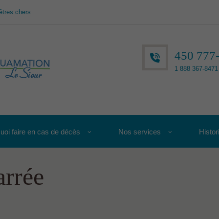
êtres chers
450 777
1 888 367-8471 
uoi faire en cas de décès
Nos services
Histor
arrée