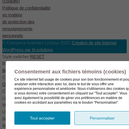
(cookies)
Politique de confidentialité
en matière
de protection des
renseignements
personnels
© Complexe funéraire LeSieur 2023.
Création de site Internet
WordPress par bl.solutions
.
Style switcher
RESET
Body styles
Boxed
Wide
Fullwide
Consentement aux fichiers témoins (cookies)
Color scheme
Ce site internet fait usage de cookies pour son bon fonctionnement et pou
Original
Blue
Green
analyser votre interaction avec lui, dans le but de vous offrir une
expérience personnalisée et améliorée. Nous n'utiliserons des cookies q
Color settings
si vous donnez votre consentement en cliquant sur "Tout accepter". Vous
Link color
avez également la possibilité de gérer vos préférences en matière de
cookies en accédant aux paramètres via le bouton "Personnaliser".
Menu color
User color
Tout accepter
Personnaliser
Background pattern
Background image