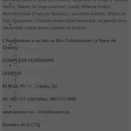
What to do in case of death
Hivon), Valérie St-Onge (Dominic Giard), Mélissa Hudon-
Marchesseault (François Beaudry), ses petits-enfants: William et
Félix Rousseau, Christian Hudon-Marchesseault, sa grande amie
Condoleances
Our services
Jacqueline Juteau autres parents et ami(e)s.
Make a donation
L’Aquamation a eu lieu au Bio-Crématorium Le Sieur de
Products
Historic
Granby.
Offer flowers
Our installations
COMPLEXE FUNÉRAIRE
Les Le Sieur innovent
Ressources
LESIEUR
Prearranged
The founders
Lodging
Contact
60 Boul. Pie IX, Granby, Qc
Death insurance
Team
tél: 450-777-1414 télec: 450-777-0999
English
www.lesieur.ca – info@lesieur.ca
In the media
Membre de la CTQ
Français
(
French
)