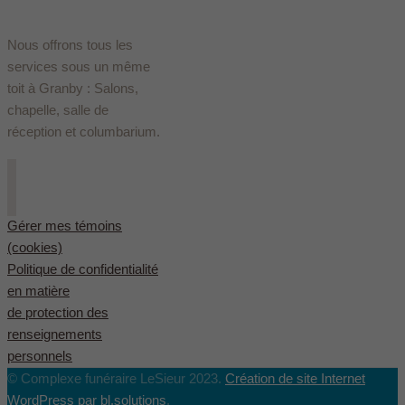
Nous offrons tous les
services sous un même
toit à Granby : Salons,
chapelle, salle de
réception et columbarium.
Gérer mes témoins
(cookies)
Politique de confidentialité
en matière
de protection des
renseignements
personnels
© Complexe funéraire LeSieur 2023.
Création de site Internet
WordPress par bl.solutions
.