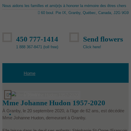
Nous aidons les familles et ami(e)s à honorer la mémoire des êtres chers
60 boul. Pie IX, Granby, Québec, Canada, J2G 9G9
450 777-1414
Send flowers
1 888 367-8471 (toll free)
Click here!
Home
Obituary
Mme Johanne Hudon 1957-2020
À Granby, le 20 septembre 2020, à l’âge de 62 ans, est décédée
Aquamation
Mme Johanne Hudon, demeurant à Granby.
Elle laisse dans le deuil ses enfants: Stéphanie St-Onge (François