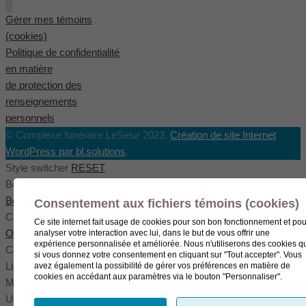
Gérer mes témoins
(cookies)
Politique de confidentialité
en matière
de protection des
renseignements
personnels
© Complexe funéraire LeSieur 2023.
Création de site Internet
WordPress par bl.solutions
.
Style switcher
RESET
Body styles
Boxed
Wide
Fullwide
Consentement aux fichiers témoins (cookies)
Color scheme
Ce site internet fait usage de cookies pour son bon fonctionnement et pou
Original
Blue
Green
analyser votre interaction avec lui, dans le but de vous offrir une
expérience personnalisée et améliorée. Nous n'utiliserons des cookies q
Color settings
si vous donnez votre consentement en cliquant sur "Tout accepter". Vous
Link color
avez également la possibilité de gérer vos préférences en matière de
cookies en accédant aux paramètres via le bouton "Personnaliser".
Menu color
User color