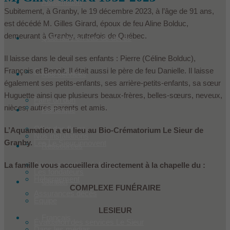
Aquamation
Subitement, à Granby, le 19 décembre 2023, à l’âge de 91 ans,
est décédé M. Gilles Girard, époux de feu Aline Bolduc,
demeurant à Granby, autrefois de Québec.
Quoi faire en cas de décès
Il laisse dans le deuil ses enfants : Pierre (Céline Bolduc),
François et Benoit. Il était aussi le père de feu Danielle. Il laisse
Condoléances
Nos services
également ses petits-enfants, ses arrière-petits-enfants, sa sœur
Huguette ainsi que plusieurs beaux-frères, belles-sœurs, neveux,
Faire un don
Produits
nièces, autres parents et amis.
Historique
Offrir des fleurs
L’Aquamation a eu lieu au Bio-Crématorium Le Sieur de
Nos installations
Granby.
Les Le Sieur innovent
Ressources
Arrangements préalables
La famille vous accueillera directement à la chapelle du :
Les fondateurs
Hébergement
Contact
COMPLEXE FUNÉRAIRE
Assurances décès
Équipe
LESIEUR
Français
Évaluation des services Le Sieur
Dans les médias