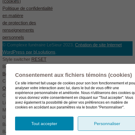
(cookies)
Politique de confidentialité
en matière
de protection des
renseignements
personnels
© Complexe funéraire LeSieur 2023.
Création de site Internet
WordPress par bl.solutions
.
Style switcher
RESET
Body styles
Boxed
Wide
Fullwide
Consentement aux fichiers témoins (cookies)
Color scheme
Ce site internet fait usage de cookies pour son bon fonctionnement et pou
Original
Blue
Green
analyser votre interaction avec lui, dans le but de vous offrir une
expérience personnalisée et améliorée. Nous n'utiliserons des cookies q
Color settings
si vous donnez votre consentement en cliquant sur "Tout accepter". Vous
Link color
avez également la possibilité de gérer vos préférences en matière de
cookies en accédant aux paramètres via le bouton "Personnaliser".
Menu color
User color
Tout accepter
Personnaliser
Background pattern
Background image