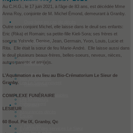
Aquamation
Au C.H.G., le 17 juin 2021, à l’âge de 83 ans, est décédée Mme
Anna Roy, conjointe de M. Michel Émond, demeurant à Granby.
Quoi faire en cas de décès
Outre son conjoint Michel, elle laisse dans le deuil ses enfants:
Eric (Rika) et Romain; sa petite-fille Kieli-Sora; ses frères et
soeurs: Yolande, Denise, Jean, Germain, Yvon, Louis, Lucie et
Condoléances
Nos services
Rita. Elle était la sœur de feu Marie-André. Elle laisse aussi dans
le deuil plusieurs beaux-frères, belles-soeurs, neveux, nièces,
Faire un don
Produits
autres parents et ami(e)s.
Historique
Offrir des fleurs
L’Aquamation a eu lieu au Bio-Crématorium Le Sieur de
Nos installations
Granby.
Les Le Sieur innovent
Ressources
Arrangements préalables
COMPLEXE FUNÉRAIRE
Les fondateurs
Hébergement
Contact
LESIEUR
Assurances décès
Équipe
60 Boul. Pie IX, Granby, Qc
Français
Évaluation des services Le Sieur
Dans les médias