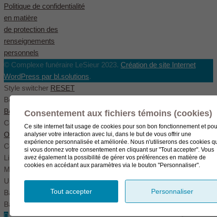
Politique de confidentialité
en matière
de protection des
renseignements
personnels
© Complexe funéraire LeSieur 2023.
Création de site Internet
WordPress par bl.solutions
.
Style switcher
RESET
Body styles
Boxed
Wide
Fullwide
Consentement aux fichiers témoins (cookies)
Color scheme
Ce site internet fait usage de cookies pour son bon fonctionnement et pou
Original
Blue
Green
analyser votre interaction avec lui, dans le but de vous offrir une
expérience personnalisée et améliorée. Nous n'utiliserons des cookies q
Color settings
si vous donnez votre consentement en cliquant sur "Tout accepter". Vous
Link color
avez également la possibilité de gérer vos préférences en matière de
cookies en accédant aux paramètres via le bouton "Personnaliser".
Menu color
User color
Tout accepter
Personnaliser
Background pattern
Background image