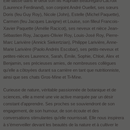
Elle laisse dans le deuil son fils Raphaël Beauregard-Lacroix
(Laurence Ferdinand), son conjoint André Ouellet, ses sœurs
Doris (feu Guy Roy), Nicole (John), Estelle (Michel Paquette),
Carmen (feu Jacques Lavigne) et Louise, son filleul Francois-
Xavier Paquette (Amélie Racicot), ses neveux et nièce Jean-
Sébastien Roy, Jacques-Olivier Roy, Louis-José Roy, Pierre-
Marc Larivière (Annick Siekertzian), Philippe Larivière, Anne-
Marie Larivière (Paolo Andrés Escobar), ses petits-neveux et
petites-nièces Laurence, Sarah, Émile, Sophie, Chloé, Alex et
Benjamin, ses précieuses amies, de nombreuses collègues
qu’elle a côtoyées durant sa carrière en tant que nutritionniste,
ainsi que ses chats Gros-Mine et Ti-Mine.
Curieuse de nature, véritable passionnée de botanique et de
sciences, elle a mené une vie active marquée par un désir
constant d’apprendre. Ses proches se souviendront de son
engagement, de son humour, de son écoute et des
conversations stimulantes qu’elle nourrissait. Elle nous inspirera
à s’émerveiller devant les beautés de la nature et à cultiver le