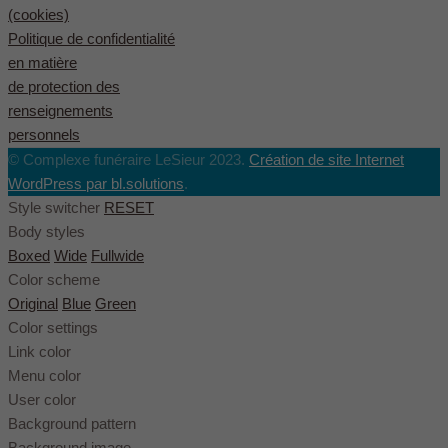
(cookies)
Politique de confidentialité
en matière
de protection des
renseignements
personnels
© Complexe funéraire LeSieur 2023.
Création de site Internet
WordPress par bl.solutions
.
Style switcher
RESET
Body styles
Boxed
Wide
Fullwide
Color scheme
Original
Blue
Green
Color settings
Link color
Menu color
User color
Background pattern
Background image