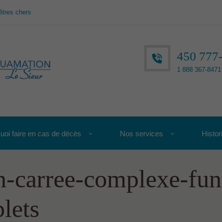
êtres chers
450 777
1 888 367-8471 
uoi faire en cas de décès
Nos services
Histor
n-carree-complexe-fune
lets