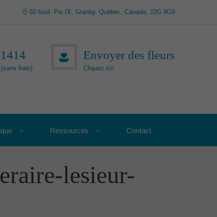
60 boul. Pie IX, Granby, Québec, Canada, J2G 9G9
-1414
Envoyer des fleurs
(sans frais)
Cliquez ici!
ique
Ressources
Contact
raire-lesieur-