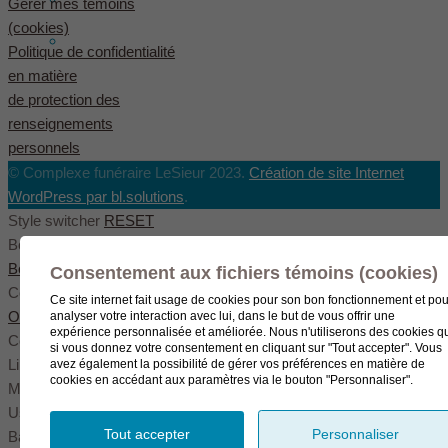
Gérer mes témoins
(cookies)
English
(
Anglais
)
Politique de confidentialité
en matière
de protection des
renseignements
personnels
© Complexe funéraire LeSieur 2023.
Création de site Internet
WordPress par bl.solutions
.
Style switcher
RESET
Body styles
Boxed
Wide
Fullwide
Consentement aux fichiers témoins (cookies)
Color scheme
Ce site internet fait usage de cookies pour son bon fonctionnement et pou
Original
Blue
Green
analyser votre interaction avec lui, dans le but de vous offrir une
expérience personnalisée et améliorée. Nous n'utiliserons des cookies q
Color settings
si vous donnez votre consentement en cliquant sur "Tout accepter". Vous
Link color
avez également la possibilité de gérer vos préférences en matière de
cookies en accédant aux paramètres via le bouton "Personnaliser".
Menu color
User color
Tout accepter
Personnaliser
Background pattern