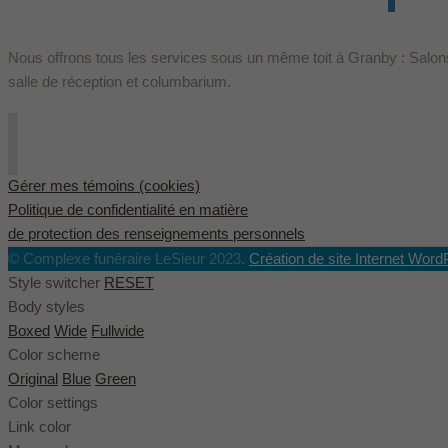
Nous offrons tous les services sous un même toit à Granby : Salons
salle de réception et columbarium.
Gérer mes témoins (cookies)
Politique de confidentialité en matière
de protection des renseignements personnels
© Complexe funéraire LeSieur 2023.
Création de site Internet Word
Style switcher
RESET
Body styles
Boxed
Wide
Fullwide
Color scheme
Original
Blue
Green
Color settings
Link color