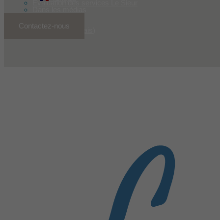
Évaluation des services Le Sieur
Dans les médias
Contactez-nous
English
(
Anglais
)