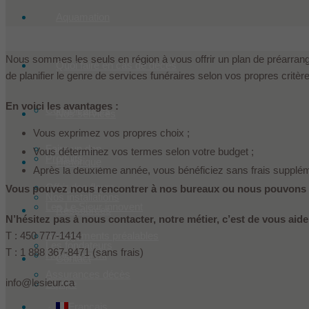
Aquamation
Nous sommes les seuls en région à vous offrir un plan de préarran
Quoi faire en cas de décès
de planifier le genre de services funéraires selon vos propres critèr
En voici les avantages :
Condoléances
Nos services
Vous exprimez vos propres choix ;
Faire un don
Vous déterminez vos termes selon votre budget ;
Produits
Historique
Après la deuxième année, vous bénéficiez sans frais suppléme
Offrir des fleurs
Vous pouvez nous rencontrer à nos bureaux ou nous pouvons p
Nos installations
Les Le Sieur innovent
Ressources
N’hésitez pas à nous contacter, notre métier, c’est de vous aide
Arrangements préalables
T : 450 777-1414
Les fondateurs
T : 1 888 367-8471 (sans frais)
Hébergement
Contact
Assurances décès
info@lesieur.ca
Équipe
Français