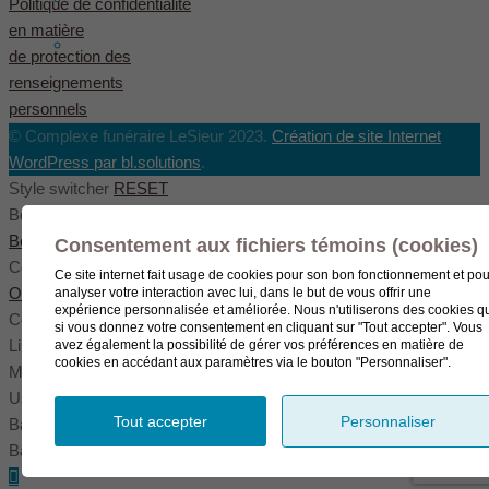
Politique de confidentialité
en matière
English
(
Anglais
)
de protection des
renseignements
personnels
© Complexe funéraire LeSieur 2023.
Création de site Internet
WordPress par bl.solutions
.
Style switcher
RESET
Body styles
Boxed
Wide
Fullwide
Consentement aux fichiers témoins (cookies)
Color scheme
Ce site internet fait usage de cookies pour son bon fonctionnement et pou
Original
Blue
Green
analyser votre interaction avec lui, dans le but de vous offrir une
expérience personnalisée et améliorée. Nous n'utiliserons des cookies q
Color settings
si vous donnez votre consentement en cliquant sur "Tout accepter". Vous
Link color
avez également la possibilité de gérer vos préférences en matière de
cookies en accédant aux paramètres via le bouton "Personnaliser".
Menu color
User color
Tout accepter
Personnaliser
Background pattern
Background image