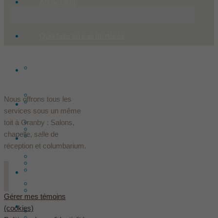
Aquamation
Quoi faire en cas de décès
Condoléances
Nos services
Faire un don
Nous offrons tous les
Produits
Historique
services sous un même
Offrir des fleurs
toit à Granby : Salons,
Nos installations
chapelle, salle de
Les Le Sieur innovent
Ressources
réception et columbarium.
Arrangements préalables
Les fondateurs
Hébergement
Contact
Assurances décès
Équipe
Gérer mes témoins
Français
(cookies)
Évaluation des services Le Sieur
Dans les médias