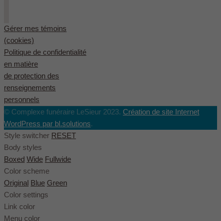
Gérer mes témoins
(cookies)
Politique de confidentialité
en matière
de protection des
renseignements
personnels
© Complexe funéraire LeSieur 2023.
Création de site Internet
WordPress par bl.solutions
.
Style switcher
RESET
Body styles
Boxed
Wide
Fullwide
Color scheme
Original
Blue
Green
Color settings
Link color
Menu color