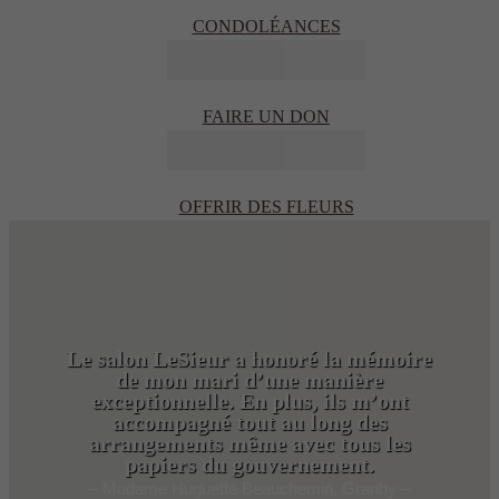
CONDOLÉANCES
FAIRE UN DON
OFFRIR DES FLEURS
Le salon LeSieur a honoré la mémoire
de mon mari d’une manière
exceptionnelle. En plus, ils m’ont
accompagné tout au long des
arrangements même avec tous les
papiers du gouvernement.
– Madame Huguette Beauchemin, Granby –