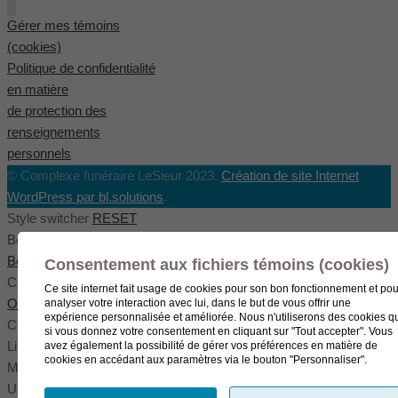
Gérer mes témoins
(cookies)
Politique de confidentialité
en matière
de protection des
renseignements
personnels
© Complexe funéraire LeSieur 2023.
Création de site Internet
WordPress par bl.solutions
.
Style switcher
RESET
Body styles
Boxed
Wide
Fullwide
Consentement aux fichiers témoins (cookies)
Color scheme
Ce site internet fait usage de cookies pour son bon fonctionnement et pou
Original
Blue
Green
analyser votre interaction avec lui, dans le but de vous offrir une
expérience personnalisée et améliorée. Nous n'utiliserons des cookies q
Color settings
si vous donnez votre consentement en cliquant sur "Tout accepter". Vous
Link color
avez également la possibilité de gérer vos préférences en matière de
cookies en accédant aux paramètres via le bouton "Personnaliser".
Menu color
User color