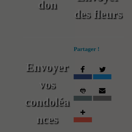
don
des fleurs
Partager !
Envoyer
vos
condoléa
nces