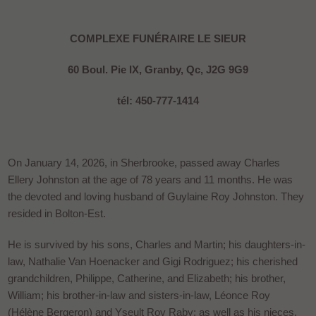
COMPLEXE FUNÉRAIRE LE SIEUR
60 Boul. Pie IX, Granby, Qc, J2G 9G9
tél: 450-777-1414
On January 14, 2026, in Sherbrooke, passed away Charles
Ellery Johnston at the age of 78 years and 11 months. He was
the devoted and loving husband of Guylaine Roy Johnston. They
resided in Bolton-Est.
He is survived by his sons, Charles and Martin; his daughters-in-
law, Nathalie Van Hoenacker and Gigi Rodriguez; his cherished
grandchildren, Philippe, Catherine, and Elizabeth; his brother,
William; his brother-in-law and sisters-in-law, Léonce Roy
(Hélène Bergeron) and Yseult Roy Raby; as well as his nieces,