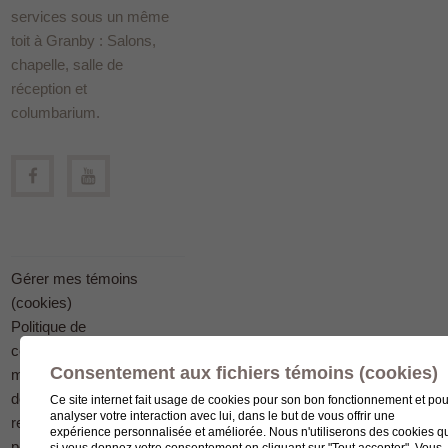
services sous un même
toit à Granby : Salons,
chapelle, salle de
réception et
columbarium.
Gérer mes témoins
(cookies)
Politique de
confidentialité en
Consentement aux fichiers témoins (cookies)
matière
de protection des
Ce site internet fait usage de cookies pour son bon fonctionnement et pou
analyser votre interaction avec lui, dans le but de vous offrir une
renseignements
expérience personnalisée et améliorée. Nous n'utiliserons des cookies q
personnels