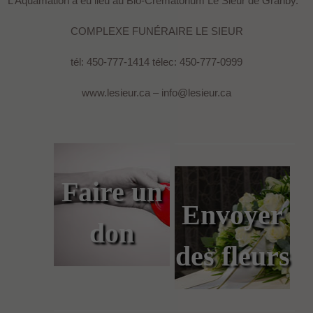
L’Aquamation a eu lieu au Bio-Crématorium Le Sieur de Granby.
COMPLEXE FUNÉRAIRE LE SIEUR
tél: 450-777-1414 télec: 450-777-0999
www.lesieur.ca – info@lesieur.ca
Faire un
Envoyer
don
des fleurs