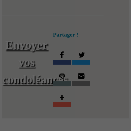
Partager !
Envoyer
vos
condoléances