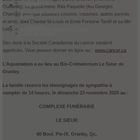
Hébergement
Contact
Ouellette); sa grand-mère: Rita Paquette (feu Georges
Assurances décès
Charron) ainsi que plusieurs cousins, cousines, autres parents
Équipe
et amis, dont Chantal St-Louis et Emie Fontaine Tardif et sa fille
Français
Letty.
Évaluation des services Le Sieur
Dans les médias
Des dons à la Société Canadienne du cancer seraient
appréciés. Vous pouvez donner en ligne au :
www.cancer.ca
L’Aquamation a eu lieu au Bio-Crématorium Le Sieur de
Granby.
La famille recevra les témoignages de sympathie à
compter de 14 heures, le dimanche 23 novembre 2025 au :
COMPLEXE FUNÉRAIRE
LE SIEUR
60 Boul. Pie-IX, Granby, Qc,