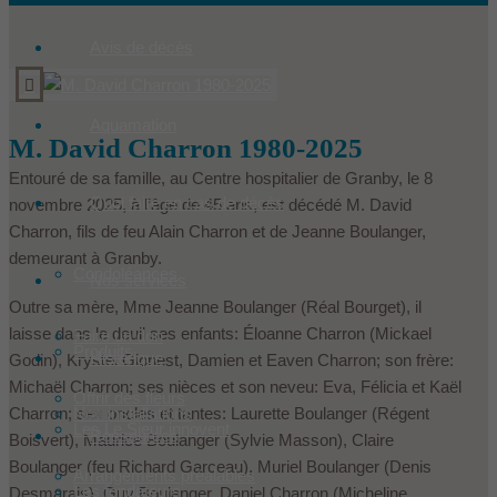
Avis de décès
Aquamation
M. David Charron 1980-2025
Entouré de sa famille, au Centre hospitalier de Granby, le 8
Quoi faire en cas de décès
novembre 2025, à l’âge de 45 ans, est décédé M. David
Charron, fils de feu Alain Charron et de Jeanne Boulanger,
demeurant à Granby.
Condoléances
Nos services
Outre sa mère, Mme Jeanne Boulanger (Réal Bourget), il
laisse dans le deuil ses enfants: Éloanne Charron (Mickael
Faire un don
Produits
Historique
Godin), Krystel Gionest, Damien et Eaven Charron; son frère:
Michaël Charron; ses nièces et son neveu: Eva, Félicia et Kaël
Offrir des fleurs
Charron; ses oncles et tantes: Laurette Boulanger (Régent
Nos installations
Les Le Sieur innovent
Ressources
Boisvert), Maurice Boulanger (Sylvie Masson), Claire
Boulanger (feu Richard Garceau), Muriel Boulanger (Denis
Arrangements préalables
Les fondateurs
Desmarais), Guy Boulanger, Daniel Charron (Micheline