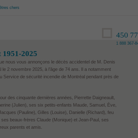
êtres chers
450 7
1 888 367-84
t 1951-2025
que nous vous annonçons le décès accidentel de M. Denis
 le 2 novembre 2025, à l’âge de 74 ans. Il a notamment
u Service de sécurité incendie de Montréal pendant près de
amour des cinquante dernières années, Pierrette Daigneault,
erine (Julien), ses six petits-enfants Maude, Samuel, Ève,
 Jacques (Pauline), Gilles (Louise), Danielle (Richard), feu
, ses beaux-frères Claude (Monique) et Jean-Paul, ses
reux parents et amis.