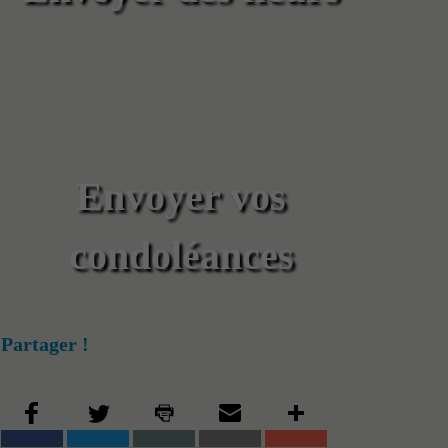
Envoyer vos
condoléances
Partager !