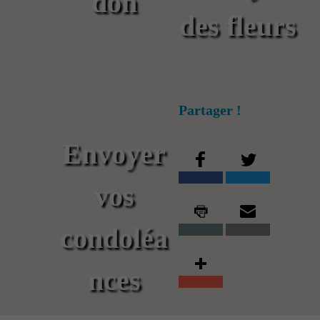
don
des fleurs
Partager !
Envoyer
vos
condoléa
nces