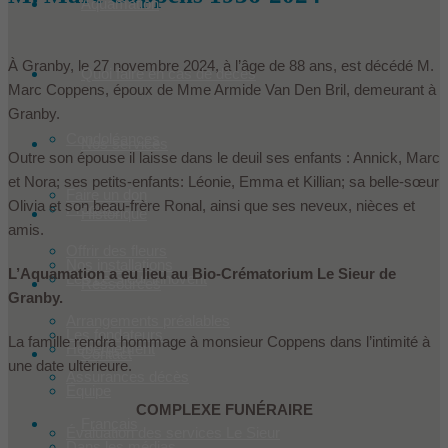
Aquamation
À Granby, le 27 novembre 2024, à l’âge de 88 ans, est décédé M.
Quoi faire en cas de décès
Marc Coppens, époux de Mme Armide Van Den Bril, demeurant à
Granby.
Condoléances
Nos services
Outre son épouse il laisse dans le deuil ses enfants : Annick, Marc
et Nora; ses petits-enfants: Léonie, Emma et Killian; sa belle-sœur
Faire un don
Olivia et son beau-frère Ronal, ainsi que ses neveux, nièces et
Produits
Historique
amis.
Offrir des fleurs
Nos installations
L’Aquamation a eu lieu au Bio-Crématorium Le Sieur de
Les Le Sieur innovent
Ressources
Granby.
Arrangements préalables
Les fondateurs
La famille rendra hommage à monsieur Coppens dans l’intimité à
Hébergement
Contact
une date ultérieure.
Assurances décès
Équipe
COMPLEXE FUNÉRAIRE
Français
Évaluation des services Le Sieur
Dans les médias