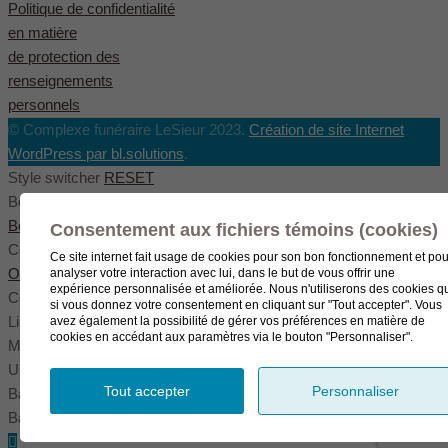
Politique de confidentialité
en matière
de protection des
renseignements
personnels
© Complexe funéraire LeSieur 2023.
Création de site Internet
WordPress par bl.solutions
.
Style switcher
RESET
Body styles
Boxed
Wide
Fullwide
Consentement aux fichiers témoins (cookies)
Color scheme
Ce site internet fait usage de cookies pour son bon fonctionnement et pou
Original
Blue
Green
analyser votre interaction avec lui, dans le but de vous offrir une
expérience personnalisée et améliorée. Nous n'utiliserons des cookies q
Color settings
si vous donnez votre consentement en cliquant sur "Tout accepter". Vous
Link color
avez également la possibilité de gérer vos préférences en matière de
cookies en accédant aux paramètres via le bouton "Personnaliser".
Menu color
User color
Tout accepter
Personnaliser
Background pattern
Background image