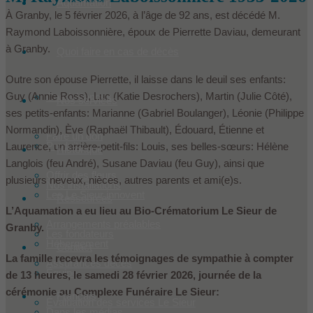
Aquamation
À Granby, le 5 février 2026, à l’âge de 92 ans, est décédé M.
Raymond Laboissonnière, époux de Pierrette Daviau, demeurant
à Granby.
Quoi faire en cas de décès
Outre son épouse Pierrette, il laisse dans le deuil ses enfants:
Guy (Annie Ross), Luc (Katie Desrochers), Martin (Julie Côté),
Condoléances
Nos services
ses petits-enfants: Marianne (Gabriel Boulanger), Léonie (Philippe
Normandin), Ève (Raphaël Thibault), Édouard, Étienne et
Faire un don
Produits
Laurence, un arrière-petit-fils: Louis, ses belles-sœurs: Hélène
Historique
Langlois (feu André), Susane Daviau (feu Guy), ainsi que
Offrir des fleurs
plusieurs neveux, nièces, autres parents et ami(e)s.
Nos installations
Les Le Sieur innovent
Ressources
L’Aquamation a eu lieu au Bio-Crématorium Le Sieur de
Arrangements préalables
Granby.
Les fondateurs
Hébergement
Contact
La famille recevra les témoignages de sympathie à compter
Assurances décès
Équipe
de 13 heures, le samedi 28 février 2026, journée de la
cérémonie au Complexe Funéraire Le Sieur:
Français
Évaluation des services Le Sieur
Dans les médias