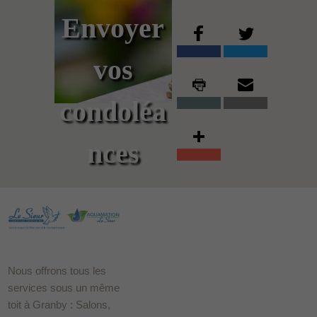
Envoyer
vos
condoléa
nces
Nous offrons tous les
services sous un même
toit à Granby : Salons,