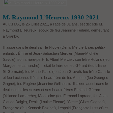
M. Raymond L’Heureux 1930-2021
Au C.H.G., le 26 juillet 2021, à l’âge de 91 ans, est décédé M.
Raymond L’Heureux, époux de feu Jeannine Ferland, demeurant
à Granby.
Il laisse dans le deuil sa fille Nicole (Denis Mercier); ses petits-
enfants : Émilie et Jean-Sébastien Mercier (Marie-Michèle
Savoie); son arrière-petit-fils Albert Mercier; son frère Roland (feu
Marguerite Lamarche). Il était le frère de feu Gérard (feu Liliane
St-Germain), feu Marie-Paule (feu Jean Gravel), feu frère Camille
et feu Lucienne. Il était le beau-frère de feu Annette (feu Georges
Gagné), feu Eugène (Jeannine Gélineau). Il laisse aussi dans le
deuil ses belles-sœurs et ses beaux-frères Ferland: Gérard
(Yolande Lamarche), Madeleine (feu Fernand Laprade, feu Jean-
Claude Daigle), Denis (Louise Picotte), Yvette (Gilles Gagnon),
Françoise (feu Kenneth Bazinet), Léopold (Françoise Lussier) et