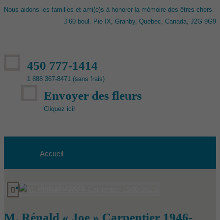
Nous aidons les familles et ami(e)s à honorer la mémoire des êtres chers
60 boul. Pie IX, Granby, Québec, Canada, J2G 9G9
450 777-1414
1 888 367-8471 (sans frais)
Envoyer des fleurs
Cliquez ici!
Accueil
Avis de décès
M. Rénald « Joe » Carpentier 1946-