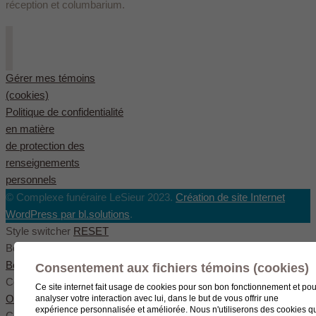
réception et columbarium.
Gérer mes témoins
(cookies)
Politique de confidentialité
en matière
de protection des
renseignements
personnels
© Complexe funéraire LeSieur 2023.
Création de site Internet
WordPress par bl.solutions
.
Style switcher
RESET
Body styles
Boxed
Wide
Fullwide
Consentement aux fichiers témoins (cookies)
Color scheme
Ce site internet fait usage de cookies pour son bon fonctionnement et pou
Original
Blue
Green
analyser votre interaction avec lui, dans le but de vous offrir une
expérience personnalisée et améliorée. Nous n'utiliserons des cookies q
Color settings