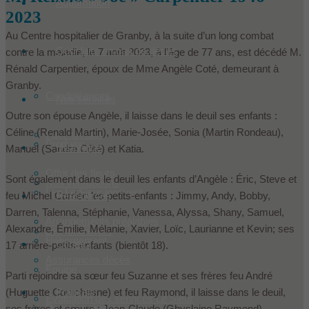
Aquamation
2023
Au Centre hospitalier de Granby, à la suite d’un long combat
Quoi faire en cas de décès
contre la maladie, le 7 août 2023, à l’âge de 77 ans, est décédé M.
Rénald Carpentier, époux de Mme Angèle Coté, demeurant à
Granby.
Condoléances
Nos services
Outre son épouse Angèle, il laisse dans le deuil ses enfants :
Céline (Renald Martin), Marie-Josée, Sonia (Martin Rondeau),
Faire un don
Produits
Historique
Manuel (Sandra Côté) et Katia.
Offrir des fleurs
Sont également dans le deuil les enfants d’Angèle : Éric, Steve et
Nos installations
Les Le Sieur innovent
Ressources
feu Michel Carrier; les petits-enfants : Jimmy, Andy, Bobby,
Darren, Talenna, Stéphanie, Vanessa, Alyssa, Shany, Samuel,
Arrangements préalables
Alexandre, Émilie, Mélanie, Xavier, Loïc, Laurianne et Kevin; ses
Les fondateurs
Hébergement
Contact
17 arrière-petits-enfants (bientôt 18).
Assurances décès
Équipe
Parti rejoindre sa sœur feu Suzanne et ses frères feu André
Français
(Huguette Courchesne) et feu Raymond, il laisse dans le deuil,
Évaluation des services Le Sieur
Dans les médias
ses frères et sœurs : Jean-Claude (Ghyslaine Raymond),