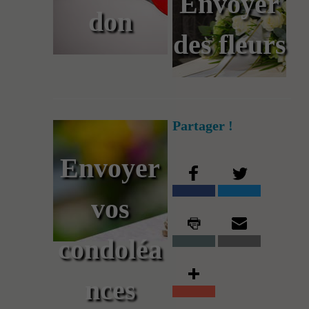
Envoyer
don
des fleurs
Partager !
Envoyer
vos
condoléa
nces