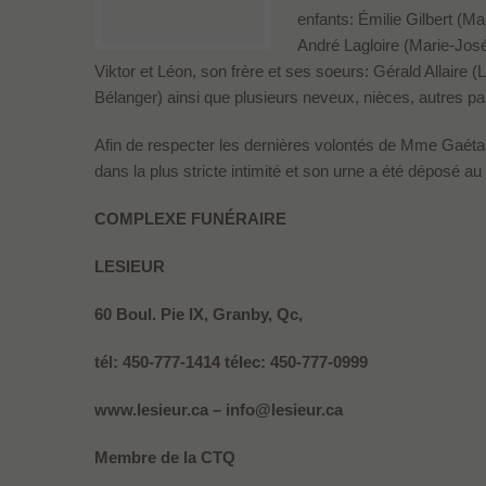
enfants: Émilie Gilbert (M
André Lagloire (Marie-Josée
Viktor et Léon, son frère et ses soeurs: Gérald Allaire (
Bélanger) ainsi que plusieurs neveux, nièces, autres pa
Afin de respecter les dernières volontés de Mme Gaétane
dans la plus stricte intimité et son urne a été déposé a
COMPLEXE FUNÉRAIRE
LESIEUR
60 Boul. Pie IX, Granby, Qc,
tél: 450-777-1414 télec: 450-777-0999
www.lesieur.ca – info@lesieur.ca
Membre de la CTQ