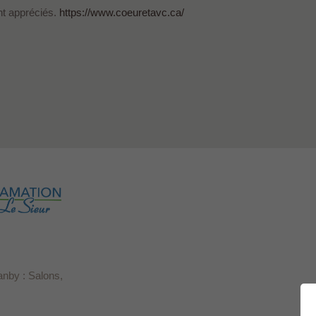
nt appréciés.
https://www.coeuretavc.ca/
anby : Salons,