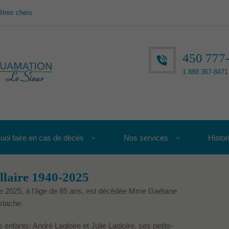
êtres chers
450 777
1 888 367-8471 
uoi faire en cas de décès
Nos services
Histor
laire 1940-2025
e 2025, à l’âge de 85 ans, est décédée Mme Gaétane
stache.
s enfants: André Lagloire et Julie Lagloire, ses petits-