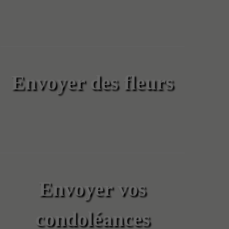
Envoyer des fleurs
Envoyer vos
condoléances