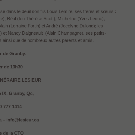
sse dans le deuil son fils Louis Lemire, ses frères et sœurs :
re), Réal (feu Thérèse Scott), Micheline (Yves Leduc),
lain (Lorraine Fortin) et André (Jocelyne Dulong); les
el) et Nancy Daigneault (Alain Champagne), ses petits-
es ainsi que de nombreux autres parents et amis.
r de Granby.
er de 13h30
NÉRAIRE LESIEUR
 IX, Granby, Qc,
50-777-1414
 – info@lesieur.ca
 de la CTQ