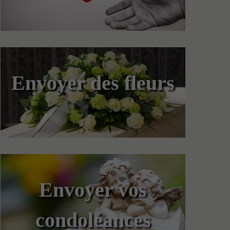
Envoyer des fleurs
Envoyer vos
condoléances