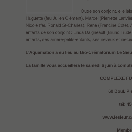
Outre son conjoint, elle lai
Huguette (feu Julien Clément), Marcel (Pierrette Lariviè
Nicole (feu Ronald St-Charles), René (Francine Côté), A
enfants de son conjoint : Linda Daigneault (Bruno Trud
enfants, ses arrière-petits-entants, ses neveux et nièc
L’Aquamation a eu lieu au Bio-Crématorium Le Sieu
La famille vous accueillera le samedi 6 juin à compt
COMPLEXE FU
60 Boul. Pie
tél: 4
www.lesieur.ca
Membre