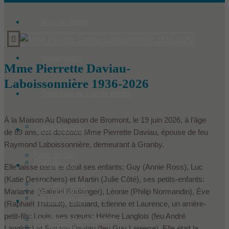
Avis de décès
Aquamation
Mme Pierrette Daviau-
Laboissonnière 1936-2026
Quoi faire en cas de décès
À la Maison Au Diapason de Bromont, le 19 juin 2026, à l’âge
Condoléances
Nos services
de 89 ans, est décédée Mme Pierrette Daviau, épouse de feu
Raymond Laboissonnière, demeurant à Granby.
Faire un don
Produits
Historique
Elle laisse dans le deuil ses enfants: Guy (Annie Ross), Luc
(Katie Desrochers) et Martin (Julie Côté), ses petits-enfants:
Offrir des fleurs
Nos installations
Marianne (Gabriel Boulanger), Léonie (Philip Normandin), Ève
Les Le Sieur innovent
Ressources
(Raphaël Thibault), Édouard, Étienne et Laurence, un arrière-
petit-fils: Louis, ses sœurs: Hélène Langlois (feu André
Arrangements préalables
Les fondateurs
Langlois) et Susane Daviau (feu Guy Lapierre). Elle était la