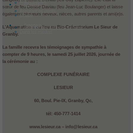
Hébergement
Contact
sœur de feu Denise Daviau (feu Jean-Luc Boulanger) et laisse
Assurances décès
également plusieurs neveux, nièces, autres parents et ami(e)s.
Équipe
Français
L’Aquamation a eu lieu au Bio-Crématorium Le Sieur de
Évaluation des services Le Sieur
Dans les médias
Granby.
La famille recevra les témoignages de sympathie à
compter de 9 heures, le samedi 25 juillet 2026, journée de
la cérémonie au :
COMPLEXE FUNÉRAIRE
LESIEUR
60, Boul. Pie-IX, Granby, Qc,
tél: 450-777-1414
www.lesieur.ca – info@lesieur.ca