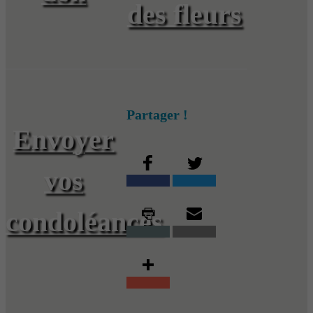
des fleurs
Partager !
Envoyer
vos
condoléances