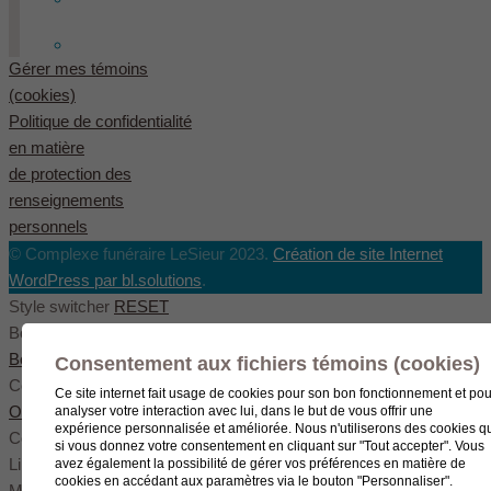
English
(
Anglais
)
Gérer mes témoins
(cookies)
Politique de confidentialité
en matière
de protection des
renseignements
personnels
© Complexe funéraire LeSieur 2023.
Création de site Internet
WordPress par bl.solutions
.
Style switcher
RESET
Body styles
Boxed
Wide
Fullwide
Consentement aux fichiers témoins (cookies)
Color scheme
Ce site internet fait usage de cookies pour son bon fonctionnement et pou
Original
Blue
Green
analyser votre interaction avec lui, dans le but de vous offrir une
expérience personnalisée et améliorée. Nous n'utiliserons des cookies q
Color settings
si vous donnez votre consentement en cliquant sur "Tout accepter". Vous
Link color
avez également la possibilité de gérer vos préférences en matière de
cookies en accédant aux paramètres via le bouton "Personnaliser".
Menu color