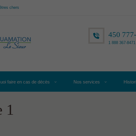
êtres chers
450 777
1 888 367-8471 
uoi faire en cas de décès
Nos services
Histor
e 1