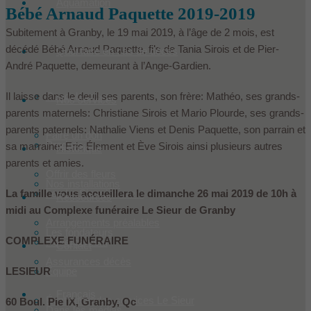
Aquamation
Bébé Arnaud Paquette 2019-2019
Subitement à Granby, le 19 mai 2019, à l’âge de 2 mois, est
décédé Bébé Arnaud Paquette, fils de Tania Sirois et de Pier-
Quoi faire en cas de décès
André Paquette, demeurant à l’Ange-Gardien.
Il laisse dans le deuil ses parents, son frère: Mathéo, ses grands-
Condoléances
Nos services
parents maternels: Christiane Sirois et Mario Plourde, ses grands-
parents paternels: Nathalie Viens et Denis Paquette, son parrain et
Faire un don
Produits
sa marraine: Eric Élement et Ève Sirois ainsi plusieurs autres
Historique
parents et amies.
Offrir des fleurs
Nos installations
La famille vous accueillera le dimanche 26 mai 2019 de 10h à
Les Le Sieur innovent
Ressources
midi au Complexe funéraire Le Sieur de Granby
Arrangements préalables
Les fondateurs
COMPLEXE FUNÉRAIRE
Hébergement
Contact
Assurances décès
LESIEUR
Équipe
Français
Évaluation des services Le Sieur
60 Boul. Pie IX, Granby, Qc
Dans les médias