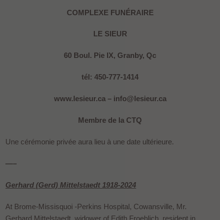
COMPLEXE FUNÉRAIRE
LE SIEUR
60 Boul. Pie IX, Granby, Qc
tél: 450-777-1414
www.lesieur.ca – info@lesieur.ca
Membre de la CTQ
Une cérémonie privée aura lieu à une date ultérieure.
—–
Gerhard (Gerd) Mittelstaedt 1918-2024
At Brome-Missisquoi -Perkins Hospital, Cowansville, Mr.
Gerhard Mittelstaedt, widower of Edith Froehlich, resident in