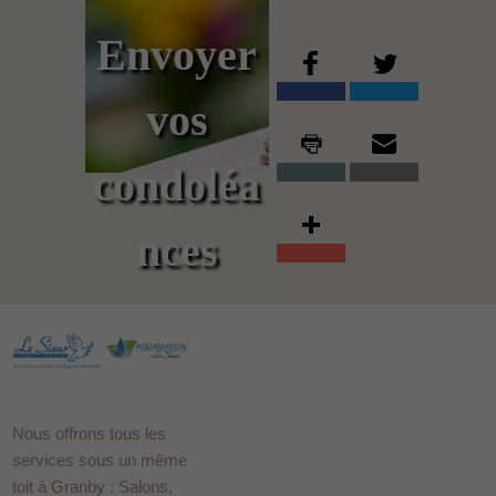
Envoyer
vos
condoléa
nces
Nous offrons tous les
services sous un même
toit à Granby : Salons,