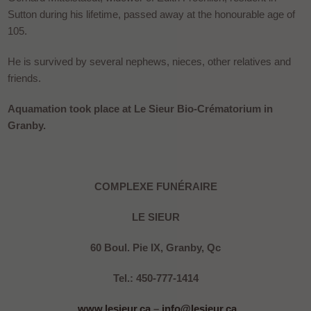
Sutton during his lifetime, passed away at the honourable age of
105.
He is survived by several nephews, nieces, other relatives and
friends.
Aquamation took place at Le Sieur Bio-Crématorium in
Granby.
COMPLEXE FUNÉRAIRE
LE SIEUR
60 Boul. Pie IX, Granby, Qc
Tel.: 450-777-1414
www.lesieur.ca
–
info@lesieur.ca