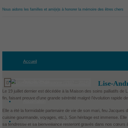
Nous aidons les familles et ami(e)s à honorer la mémoire des êtres chers
Accueil
Avis de décès
Lise-And
Le 19 juillet dernier est décédée à la Maison des soins palliatifs de
fin, faisant preuve d’une grande sérénité malgré l’évolution rapide 
Aquamation
Elle a été la formidable partenaire de vie de son mari, feu Jacques d
cuisine gourmande, voyages, etc.). Son héritage est immense. Elle é
Quoi faire en cas de décès
sa tendresse et sa bienveillance resteront gravés dans nos cœurs 