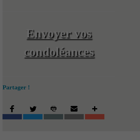
Envoyer vos
condoléances
Partager !