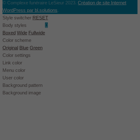
© Complexe funéraire LeSieur 2023.
Création de site Internet
WordPress par bl.solutions
.
Style switcher
RESET
Body styles
Boxed
Wide
Fullwide
Color scheme
Original
Blue
Green
Color settings
Link color
Menu color
User color
Background pattern
Background image