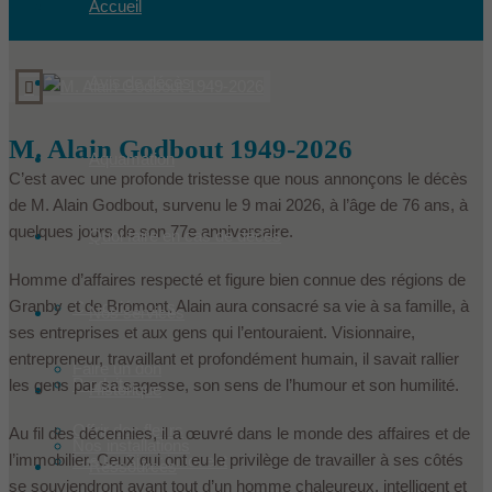
Accueil
Avis de décès
M. Alain Godbout 1949-2026
Aquamation
C’est avec une profonde tristesse que nous annonçons le décès
de M. Alain Godbout, survenu le 9 mai 2026, à l’âge de 76 ans, à
quelques jours de son 77e anniversaire.
Quoi faire en cas de décès
Homme d’affaires respecté et figure bien connue des régions de
Granby et de Bromont, Alain aura consacré sa vie à sa famille, à
Condoléances
Nos services
ses entreprises et aux gens qui l’entouraient. Visionnaire,
entrepreneur, travaillant et profondément humain, il savait rallier
Faire un don
Produits
les gens par sa sagesse, son sens de l’humour et son humilité.
Historique
Offrir des fleurs
Au fil des décennies, il a œuvré dans le monde des affaires et de
Nos installations
l’immobilier. Ceux qui ont eu le privilège de travailler à ses côtés
Les Le Sieur innovent
Ressources
se souviendront avant tout d’un homme chaleureux, intelligent et