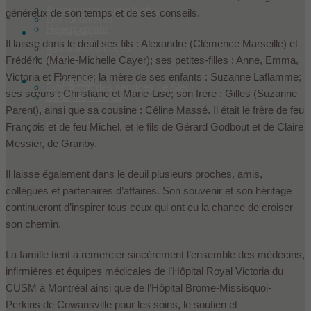
Arrangements préalables
généreux de son temps et de ses conseils.
Les fondateurs
Hébergement
Contact
Il laisse dans le deuil ses fils : Alexandre (Clémence Marseille) et
Assurances décès
Équipe
Frédéric (Marie-Michelle Cayer); ses petites-filles : Anne, Emma,
Victoria et Florence; la mère de ses enfants : Suzanne Laflamme;
Français
Évaluation des services Le Sieur
ses sœurs : Christiane et Marie-Lise; son frère : Gilles (Suzanne
Dans les médias
Parent), ainsi que sa cousine : Céline Massé. Il était le frère de feu
English
(
Anglais
)
François et de feu Michel, et le fils de Gérard Godbout et de Claire
Messier, de Granby.
Il laisse également dans le deuil plusieurs proches, amis,
collègues et partenaires d’affaires. Son souvenir et son héritage
continueront d’inspirer tous ceux qui ont eu la chance de croiser
son chemin.
La famille tient à remercier sincèrement l’ensemble des médecins,
infirmières et équipes médicales de l’Hôpital Royal Victoria du
CUSM à Montréal ainsi que de l’Hôpital Brome-Missisquoi-
Perkins de Cowansville pour les soins, le soutien et