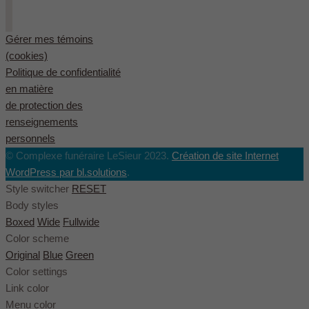
Gérer mes témoins
(cookies)
Politique de confidentialité
en matière
de protection des
renseignements
personnels
© Complexe funéraire LeSieur 2023.
Création de site Internet
WordPress par bl.solutions
.
Style switcher
RESET
Body styles
Boxed
Wide
Fullwide
Color scheme
Original
Blue
Green
Color settings
Link color
Menu color