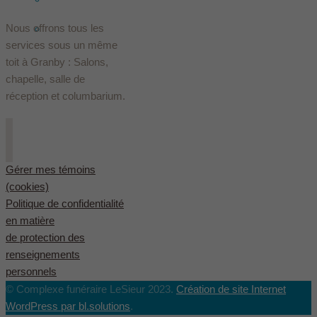
Nous offrons tous les
English
(
Anglais
)
services sous un même
toit à Granby : Salons,
chapelle, salle de
réception et columbarium.
Gérer mes témoins
(cookies)
Politique de confidentialité
en matière
de protection des
renseignements
personnels
© Complexe funéraire LeSieur 2023.
Création de site Internet
WordPress par bl.solutions
.