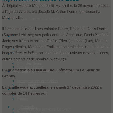
Aquamation
À l’hôpital Honoré-Mercier de St-Hyacinthe, le 28 novembre 2022,
à l’âge de 77 ans, est décédé M. Arthur Daniel, demeurant à
Massueville.
Quoi faire en cas de décès
Il laisse dans le deuil ses enfants: Pierre, Réjean et Denis Daniel
(Suzanne Leblanc); ses petits-enfants: Angélique, Denis-Xavier et
Condoléances
Nos services
Jack; ses frères et sœurs: Gisèle (Pierre), Lisette (Luc), Marcel,
Roger (Nicole), Maurice et Émilien; son amie de cœur Lisette; ses
Faire un don
Produits
beaux-frères et belles-sœurs, ainsi que plusieurs neveux, nièces,
Historique
autres parents et de nombreux ami(e)s
Offrir des fleurs
Nos installations
L’Aquamation a eu lieu au Bio-Crématorium Le Sieur de
Les Le Sieur innovent
Ressources
Granby.
Arrangements préalables
Les fondateurs
La famille vous accueillera le samedi 17 décembre 2022 à
Hébergement
Contact
compter de 14 heures au :
Assurances décès
Équipe
Français
Évaluation des services Le Sieur
Dans les médias