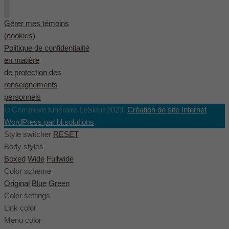
Gérer mes témoins
(cookies)
Politique de confidentialité
en matière
de protection des
renseignements
personnels
© Complexe funéraire LeSieur 2023.
Création de site Internet
WordPress par bl.solutions
.
Style switcher
RESET
Body styles
Boxed
Wide
Fullwide
Color scheme
Original
Blue
Green
Color settings
Link color
Menu color