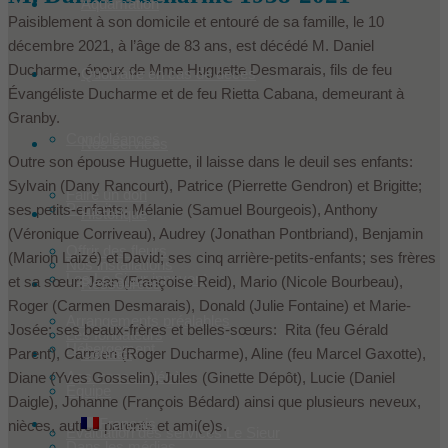
Aquamation
Paisiblement à son domicile et entouré de sa famille, le 10
décembre 2021, à l’âge de 83 ans, est décédé M. Daniel
Ducharme, époux de Mme Huguette Desmarais, fils de feu
Quoi faire en cas de décès
Évangéliste Ducharme et de feu Rietta Cabana, demeurant à
Granby.
Condoléances
Nos services
Outre son épouse Huguette, il laisse dans le deuil ses enfants:
Sylvain (Dany Rancourt), Patrice (Pierrette Gendron) et Brigitte;
Faire un don
Produits
ses petits-enfants: Mélanie (Samuel Bourgeois), Anthony
Historique
(Véronique Corriveau), Audrey (Jonathan Pontbriand), Benjamin
Offrir des fleurs
(Marion Laizé) et David; ses cinq arrière-petits-enfants; ses frères
Nos installations
Les Le Sieur innovent
et sa sœur: Jean (Françoise Reid), Mario (Nicole Bourbeau),
Ressources
Roger (Carmen Desmarais), Donald (Julie Fontaine) et Marie-
Arrangements préalables
Josée; ses beaux-frères et belles-sœurs: Rita (feu Gérald
Les fondateurs
Hébergement
Contact
Parent), Carmen (Roger Ducharme), Aline (feu Marcel Gaxotte),
Assurances décès
Diane (Yves Gosselin), Jules (Ginette Dépôt), Lucie (Daniel
Équipe
Daigle), Johanne (François Bédard) ainsi que plusieurs neveux,
Français
nièces, autres parents et ami(e)s.
Évaluation des services Le Sieur
Dans les médias