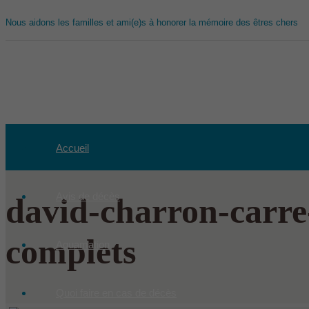
Nous aidons les familles et ami(e)s à honorer la mémoire des êtres chers
Accueil
Avis de décès
david-charron-carre-
complets
Aquamation
Quoi faire en cas de décès