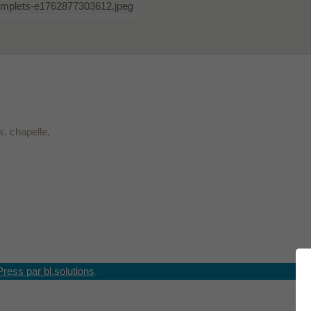
, chapelle,
Press par bl.solutions
.