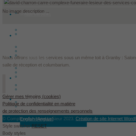
No image description ...
Condoléances
Nos services
Faire un don
Produits
Historique
Offrir des fleurs
Nos installations
Les Le Sieur innovent
Ressources
Nous offrons tous les services sous un même toit à Granby : Salons
salle de réception et columbarium.
Arrangements préalables
Les fondateurs
Hébergement
Contact
Assurances décès
Équipe
Gérer mes témoins (cookies)
Français
Évaluation des services Le Sieur
Politique de confidentialité en matière
Dans les médias
de protection des renseignements personnels
© Complexe funéraire LeSieur 2023.
Création de site Internet Word
English
(
Anglais
)
Style switcher
RESET
Body styles