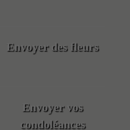
Envoyer des fleurs
Envoyer vos
condoléances