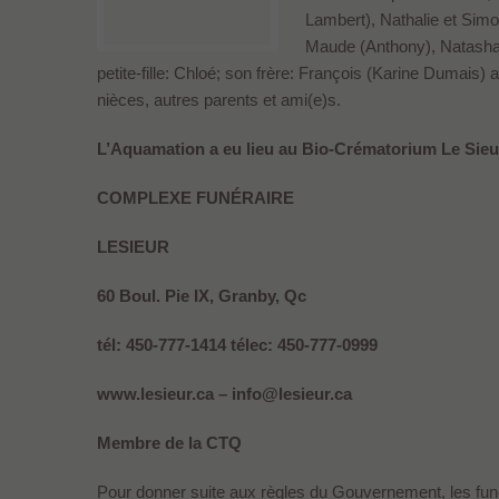
Lambert), Nathalie et Simon
Maude (Anthony), Natasha 
petite-fille: Chloé; son frère: François (Karine Dumais)
nièces, autres parents et ami(e)s.
L’Aquamation a eu lieu au Bio-Crématorium Le Sieu
COMPLEXE FUNÉRAIRE
LESIEUR
60 Boul. Pie IX, Granby, Qc
tél: 450-777-1414 télec: 450-777-0999
www.lesieur.ca – info@lesieur.ca
Membre de la CTQ
Pour donner suite aux règles du Gouvernement, les f