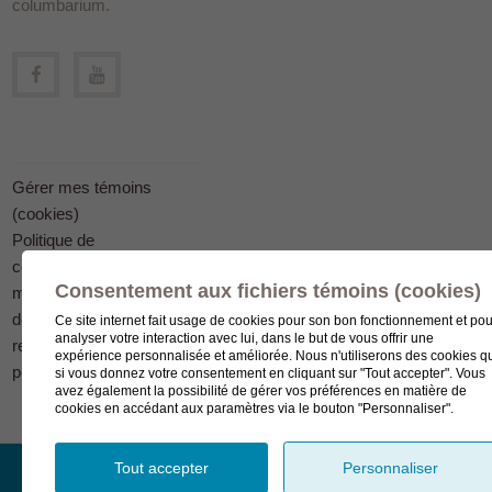
columbarium.
Gérer mes témoins
(cookies)
Politique de
confidentialité en
Consentement aux fichiers témoins (cookies)
matière
de protection des
Ce site internet fait usage de cookies pour son bon fonctionnement et pou
analyser votre interaction avec lui, dans le but de vous offrir une
renseignements
expérience personnalisée et améliorée. Nous n'utiliserons des cookies q
personnels
si vous donnez votre consentement en cliquant sur "Tout accepter". Vous
avez également la possibilité de gérer vos préférences en matière de
cookies en accédant aux paramètres via le bouton "Personnaliser".
Tout accepter
Personnaliser
© Complexe funéraire LeSieur 2023.
Création de site Internet