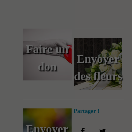
Faire un
Envoyer
don
des fleurs
Partager !
Envoyer