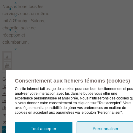
Les fondateurs
Nous offrons tous les
Hébergement
Contact
services sous un même
Assurances décès
Équipe
toit à Granby : Salons,
chapelle, salle de
Français
Évaluation des services Le Sieur
réception et
Dans les médias
columbarium.
English
(
Anglais
)
Gérer mes témoins
Consentement aux fichiers témoins (cookies)
(cookies)
Ce site internet fait usage de cookies pour son bon fonctionnement et pou
Politique de confidentialité
analyser votre interaction avec lui, dans le but de vous offrir une
expérience personnalisée et améliorée. Nous n'utiliserons des cookies q
en matière
si vous donnez votre consentement en cliquant sur "Tout accepter". Vous
de protection des
avez également la possibilité de gérer vos préférences en matière de
cookies en accédant aux paramètres via le bouton "Personnaliser".
renseignements
personnels
Tout accepter
Personnaliser
© Complexe funéraire LeSieur 2023.
Création de site Internet