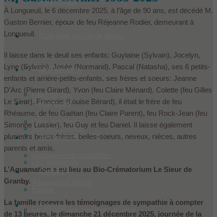
Aquamation
À Longueuil, le 6 décembre 2025, à l’âge de 90 ans, est décédé M.
Gaston Bernier, époux de feu Réjeanne Rodier, demeurant à
Longueuil.
Quoi faire en cas de décès
Il laisse dans le deuil ses enfants: Guylaine (Sylvain), Jocelyn,
Lyne (Sylvain), Josée (Normand), Pascal (Natasha), ses 6 petits-
Condoléances
Nos services
enfants et arrière-petits-enfants, ses frères et soeurs: Jeanne
D’Arc (Pierre Girard), Yvon (feu Claire Ménard), Colette (feu Gilles
Faire un don
Produits
Le Sieur), François (Louise Bérard), il était le frère de feu
Historique
Rhéaume, de feu Gaétan (feu Claire Parent), feu Rock-Jean (feu
Offrir des fleurs
Simonne Lussier), feu Guy et feu Daniel. Il laisse également
Nos installations
Les Le Sieur innovent
plusieurs beaux-frères, belles-soeurs, neveux, nièces, autres
Ressources
parents et amis.
Arrangements préalables
Les fondateurs
Hébergement
L’Aquamation a eu lieu au Bio-Crématorium Le Sieur de
Contact
Granby.
Assurances décès
Équipe
La famille recevra les témoignages de sympathie à compter
Français
Évaluation des services Le Sieur
de 13 heures, le dimanche 21 décembre 2025, journée de la
Dans les médias