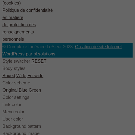
(cookies)
Politique de confidentialité
en matière
de protection des
renseignements
personnels
© Complexe funéraire LeSieur 2023.
Création de site Internet
WordPress par bl.solutions
.
Style switcher
RESET
Body styles
Boxed
Wide
Fullwide
Color scheme
Original
Blue
Green
Color settings
Link color
Menu color
User color
Background pattern
Background image