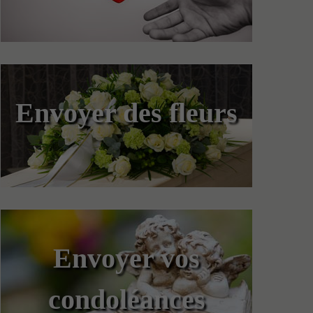
Envoyer des fleurs
Envoyer vos
condoléances