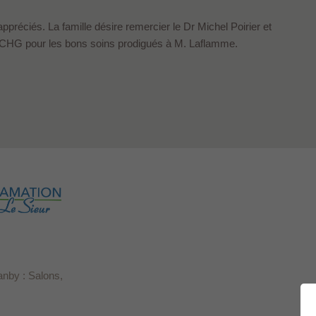
réciés. La famille désire remercier le Dr Michel Poirier et
du CHG pour les bons soins prodigués à M. Laflamme.
anby : Salons,