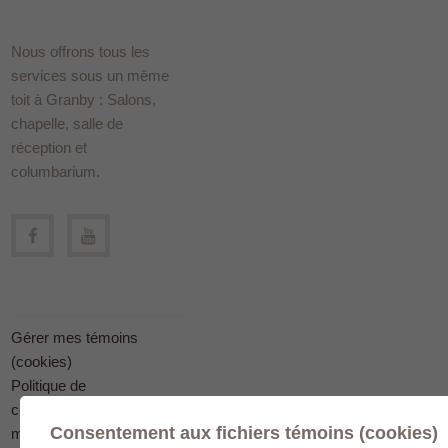
Nous offrons tous les
services sous un même
toit à Granby : Salons,
chapelle, salle de
réception et
columbarium.
Gérer mes témoins
(cookies)
Politique de
confidentialité en
Consentement aux fichiers témoins (cookies)
matière