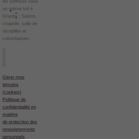
les services sous
un même toit à
Français
Évaluation des services Le Sieur
Granby : Salons,
Dans les médias
chapelle, salle de
English
(
Anglais
)
réception et
columbarium.
Gérer mes
témoins
(cookies)
Politique de
confidentialité en
matière
de protection des
renseignements
personnels