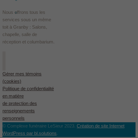
Nous offrons tous les
English
(
Anglais
)
services sous un même
toit à Granby : Salons,
chapelle, salle de
réception et columbarium.
Gérer mes témoins
(cookies)
Politique de confidentialité
en matière
de protection des
renseignements
personnels
© Complexe funéraire LeSieur 2023.
Création de site Internet
WordPress par bl.solutions
.