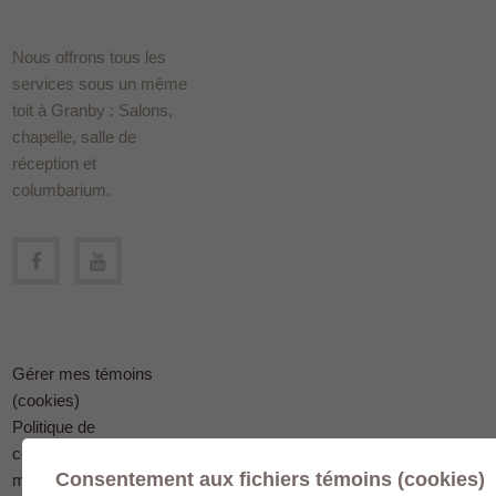
Nous offrons tous les
services sous un même
toit à Granby : Salons,
chapelle, salle de
réception et
columbarium.
Gérer mes témoins
(cookies)
Politique de
confidentialité en
Consentement aux fichiers témoins (cookies)
matière