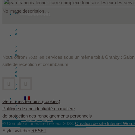
No image description ...
Condoléances
Nos services
Faire un don
Produits
Historique
Offrir des fleurs
Nos installations
Les Le Sieur innovent
Ressources
Nous offrons tous les services sous un même toit à Granby : Salons
salle de réception et columbarium.
Arrangements préalables
Les fondateurs
Hébergement
Contact
Assurances décès
Équipe
Français
Évaluation des services Le Sieur
Gérer mes témoins (cookies)
Dans les médias
Politique de confidentialité en matière
de protection des renseignements personnels
English
(
Anglais
)
© Complexe funéraire LeSieur 2023.
Création de site Internet Word
Style switcher
RESET