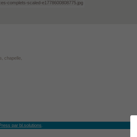
, chapelle,
Press par bl.solutions
.