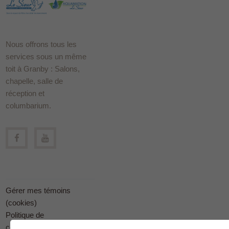
Nous offrons tous les
services sous un même
toit à Granby : Salons,
chapelle, salle de
réception et
columbarium.
Gérer mes témoins
(cookies)
Politique de
confidentialité en