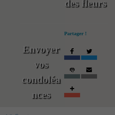
des fleurs
Partager !
Envoyer
vos
condoléa
nces