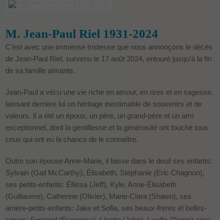
M. Jean-Paul Riel 1931-2024
C’est avec une immense tristesse que nous annonçons le décès
de Jean-Paul Riel, survenu le 17 août 2024, entouré jusqu’à la fin
de sa famille aimante.
Jean-Paul a vécu une vie riche en amour, en rires et en sagesse,
laissant derrière lui un héritage inestimable de souvenirs et de
valeurs. Il a été un époux, un père, un grand-père et un ami
exceptionnel, dont la gentillesse et la générosité ont touché tous
ceux qui ont eu la chance de le connaître.
Outre son épouse Anne-Marie, il laisse dans le deuil ses enfants:
Sylvain (Gail McCarthy), Élisabeth, Stéphanie (Eric Chagnon),
ses petits-enfants: Éllissa (Jeff), Kyle, Anne-Élisabeth
(Guillaume), Catherine (Olivier), Marie-Clara (Shawn), ses
arrière-petits-enfants: Jake et Sofia, ses beaux-frères et belles-
sœurs: Fernand (Françoise), Lisette (John), Lucille (Pierre) ainsi