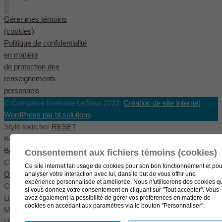
Gérer mes témoins
English
(
Anglais
)
(cookies)
Politique de confidentialité
en matière
de protection des
renseignements
personnels
© Complexe funéraire LeSieur 2023.
Création de site Internet
WordPress par bl.solutions
.
Style switcher
RESET
Body styles
Boxed
Wide
Fullwide
Consentement aux fichiers témoins (cookies)
Color scheme
Ce site internet fait usage de cookies pour son bon fonctionnement et pou
Original
Blue
Green
analyser votre interaction avec lui, dans le but de vous offrir une
expérience personnalisée et améliorée. Nous n'utiliserons des cookies q
Color settings
si vous donnez votre consentement en cliquant sur "Tout accepter". Vous
Link color
avez également la possibilité de gérer vos préférences en matière de
cookies en accédant aux paramètres via le bouton "Personnaliser".
Menu color
User color